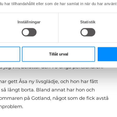
har tillhandahållit eller som de har samlat in när du har använt 
systemet kändes övermäktigt, och tvivlade på om
Inställningar
Statistik
 för henne. Men efter bara ett par veckor kom
 plats.
na - och jag gör det varje dag för säkerhets
Tillåt urval
in, det tar en halvtimme varje morgon men sedan
ad jag vill, berättar den 76-åriga pensionären.
ar gett Åsa ny livsglädje, och hon har fått
t så långt borta. Bland annat har hon och
sommaren på Gotland, något som de fick avstå
rmproblem.