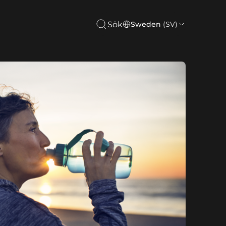
Sök
Sweden
(SV)