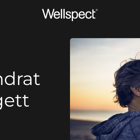
Wellspect
ndrat
gett