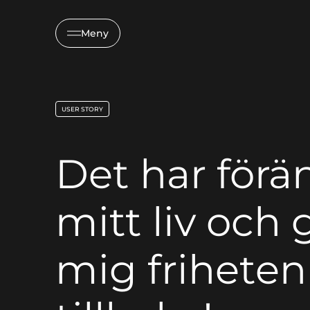
Meny
USER STORY
key:global.content-type:
Det har förä
mitt liv och 
mig friheten