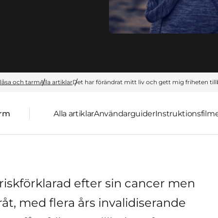
låsa och tarm
Alla artiklar
Det har förändrat mitt liv och gett mig friheten til
arm
Alla artiklar
Användarguider
Instruktionsfilm
friskförklarad efter sin cancer men
råt, med flera års invalidiserande