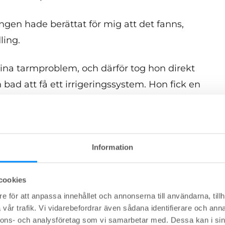
Ingen hade berättat för mig att det fanns,
ling.
 sina tarmproblem, och därför tog hon direkt
 bad att få ett irrigeringssystem. Hon fick en
 hem, men det fungerade inte alls för henne.
a:
Information
r inte. Jag har tappat 15 kilo, och jag behöver
 alls. Jag sover dåligt och gråter ofta också
cookies
e för att anpassa innehållet och annonserna till användarna, tillh
vår trafik. Vi vidarebefordrar även sådana identifierare och anna
h så introducerade hon mig till Navina Classic.
nnons- och analysföretag som vi samarbetar med. Dessa kan i sin