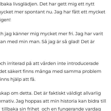
illbaka livsglädjen. Det har gett mig ett nytt
 mycket mer spontant nu. Jag har fått ett mycket
ligen!
ch jag känner mig mycket mer fri. Jag har varit
stan med min man. Så jag är så glad! Det är
 och irriterad på att vården inte introducerade
 att det säkert finns många med samma problem
nns hjälp att få.
kap om detta. Det är faktiskt väldigt allvarlig
nativ. Jag hoppas att min historia kan bidra till
å tillbaka sin frihet och en fungerande vardag