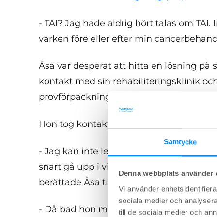
- TAI? Jag hade aldrig hört talas om TAI. 
varken före eller efter min cancerbehand
Åsa var desperat att hitta en lösning på
kontakt med sin rehabiliteringsklinik och
provförpackning med ett system med sig
Hon tog kontakt med sin stomiskötersk
Samtycke
- Jag kan inte leva såhär längre. Jag orka
snart gå upp i vikt igen för att orka något
Denna webbplats använder 
berättade Åsa till sin sjuksköterska.
Vi använder enhetsidentifierar
sociala medier och analysera 
- Då bad hon mig komma tillbaka igen, oc
till de sociala medier och a