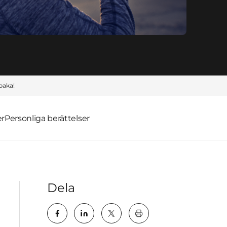
lbaka!
er
Personliga berättelser
Dela
key:global.print-this-pa