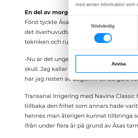
med annan information som du 
En del av morgonrutinen
Samtyckesval
Först tyckte Åsa att det nya irrigerings
Nödvändig
det överhuvudtaget skulle kunna fungera
tekniken och rutinen mer eller mindre på
-Nu är det ungefär som att borsta tänder
Avvisa
skull. Jag kallar det för min morgonrut
har jag resten av dagen fri till att göra v
Transanal Irrigering med Navina Classic h
tillbaka den frihet som annars hade vari
hennes man återigen kunnat tillbringa 
ifrån under flera år på grund av Åsas ta