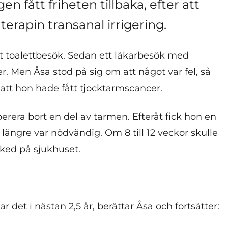
n fått friheten tillbaka, efter att
 terapin transanal irrigering.
t toalettbesök. Sedan ett läkarbesök med
. Men Åsa stod på sig om att något var fel, så
e att hon hade fått tjocktarmscancer.
rera bort en del av tarmen. Efteråt fick hon en
 längre var nödvändig. Om 8 till 12 veckor skulle
sked på sjukhuset.
r det i nästan 2,5 år, berättar Åsa och fortsätter: