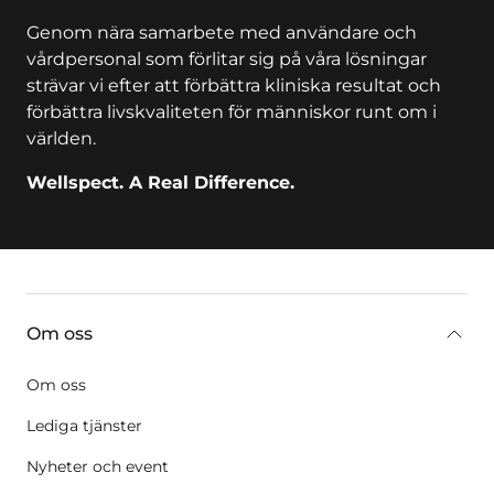
Genom nära samarbete med användare och
vårdpersonal som förlitar sig på våra lösningar
strävar vi efter att förbättra kliniska resultat och
förbättra livskvaliteten för människor runt om i
världen.
Wellspect. A Real Difference.
key:global.additional-information
Om oss
Om oss
Lediga tjänster
Nyheter och event