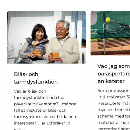
Vad jag som
parasportar
Blås- och
en kateter
tarmdysfunktion
Som professione
Vad är blås- och
i rullstol reser 
tarmdysfunktion och hur
Pesendorfer frå
påverkar de varandra? I många
mycket. Med et
fall samexisterar blås- och
schema med trä
tarmsymtom sida vid sida och
matcher är hon 
interagerar. Här utforskar vi
kateteriseringen
varför.