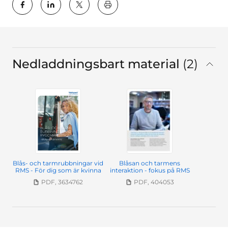
key:global.print-this-page
Nedladdningsbart material
2
Total
Blås- och tarmrubbningar vid
Blåsan och tarmens
RMS - För dig som är kvinna
interaktion - fokus på RMS
PDF, 3634762
PDF, 404053