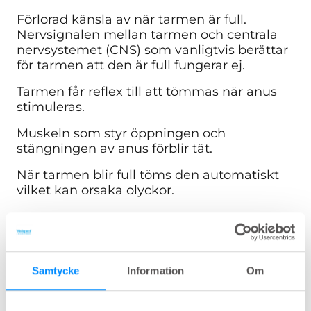
Förlorad känsla av när tarmen är full.
Nervsignalen mellan tarmen och centrala
nervsystemet (CNS) som vanligtvis berättar
för tarmen att den är full fungerar ej.
Tarmen får reflex till att tömmas när anus
stimuleras.
Muskeln som styr öppningen och
stängningen av anus förblir tät.
När tarmen blir full töms den automatiskt
vilket kan orsaka olyckor.
En låg ryggmärgsskada brukar vanligtvis resultera
i följande symtom:
Förlust av muskeltonus i urinblåsan och
Samtycke
Information
Om
slutmuskeln.
Sammandragning av blåsmuskeln saknas