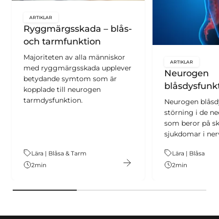
ARTIKLAR
key:global.content-type:
Ryggmärgsskada – blås-
och tarmfunktion
Majoriteten av alla människor
ARTIKLAR
key:global.c
med ryggmärgsskada upplever
Neurogen
betydande symtom som är
blåsdysfunk
kopplade till neurogen
tarmdysfunktion.
Neurogen blåsdy
störning i de n
som beror på sk
sjukdomar i ner
Tema:
Lära | Blåsa & Tarm
Tema:
Lära | Blåsa
2
min
2
min