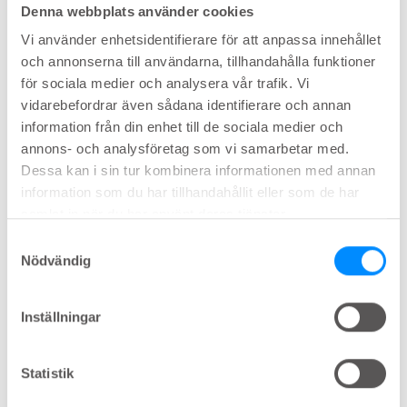
Denna webbplats använder cookies
(på grund av att denna region är ansvarig
för tömning av reflexblåsan).
Vi använder enhetsidentifierare för att anpassa innehållet
och annonserna till användarna, tillhandahålla funktioner
Skador under reflexcentret påverkar några
för sociala medier och analysera vår trafik. Vi
eller alla nerver i denna region, beroende på
vidarebefordrar även sådana identifierare och annan
typ av skada.
information från din enhet till de sociala medier och
Om alla nervrötter påverkas kan blåsan inte
annons- och analysföretag som vi samarbetar med.
dra ihop sig.
Dessa kan i sin tur kombinera informationen med annan
information som du har tillhandahållit eller som de har
Om vissa nervfibrer påverkas kan fyllning av
samlat in när du har använt deras tjänster.
urinblåsan registreras, men aktivering av
Samtyckesval
blåsmuskeln och /eller slutmuskeln är inte
Nödvändig
möjlig.
Retention eller ofullständig tömning,
Inställningar
urinvägsinfektioner och urininkontinens.
Den behandling man i första hand väljer är Ren
Statistik
Intermittent Kateterisering.