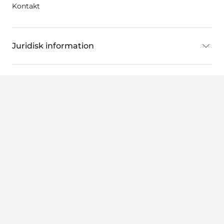
Kontakt
Juridisk information
Kontaktuppgifter
Sweden
(SV)
©2022 Wellspect HealthCare, ett Dentsply Sirona Company. Alla
rättigheter förbehållna.