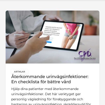
ARTIKLAR
key:global.content-type:
Återkommande urinvägsinfektioner:
En checklista för bättre vård
Hjälp dina patienter med återkommande
urinvägsinfektioner. Det här verktyget ger
personlig vägledning för förebyggande och
hantering av urinvägsinfektion, skräddarsydd för