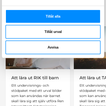
Kunskaps- och undervisningsmaterial, utvecklat för
vårdpersonal och vårdnadshavare till barn som skall lära
sig RIK och TAI
Tillåt alla
Tillåt urval
Avvisa
Att lära ut RIK till barn
Att lära ut TA
Ett undervisnings- och
Ett undervisnin
stödpaket med ett urval bilder
stödpaket med e
som kan användas när barnet
som kan använd
skall lära sig att själv utföra Ren
skall lära sig att