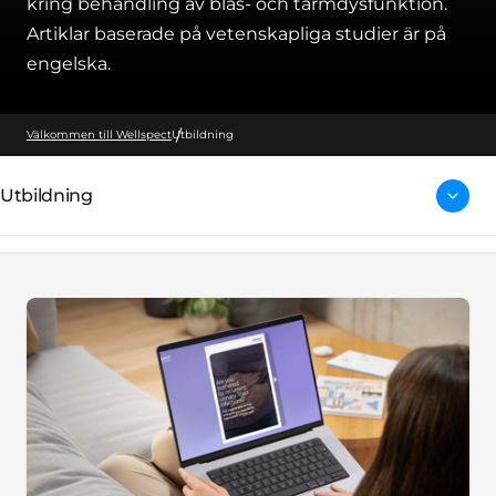
kring behandling av blås- och tarmdysfunktion.
Artiklar baserade på vetenskapliga studier är på
engelska.
Välkommen till Wellspect
Utbildning
Utbildning