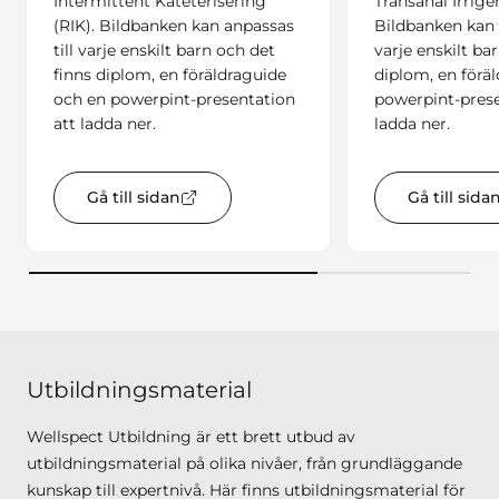
Intermittent Kateterisering
Transanal Irriger
(RIK). Bildbanken kan anpassas
Bildbanken kan 
till varje enskilt barn och det
varje enskilt ba
finns diplom, en föräldraguide
diplom, en förä
och en powerpint-presentation
powerpint-prese
att ladda ner.
ladda ner.
Gå till sidan
Gå till sida
key:global.opens-in-new-window
key:
Utbildningsmaterial
Wellspect Utbildning är ett brett utbud av
utbildningsmaterial på olika nivåer, från grundläggande
kunskap till expertnivå. Här finns utbildningsmaterial för