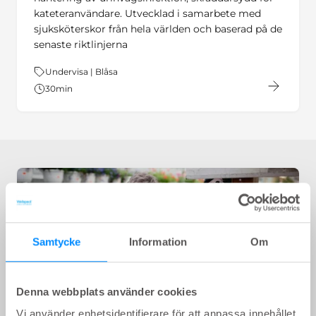
kateteranvändare. Utvecklad i samarbete med
sjuksköterskor från hela världen och baserad på de
senaste riktlinjerna
Tema:
Undervisa | Blåsa
30
min
Samtycke
Information
Om
Denna webbplats använder cookies
Vi använder enhetsidentifierare för att anpassa innehållet