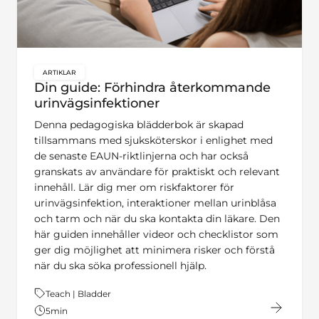
ARTIKLAR
key:global.content-type:
Din guide: Förhindra återkommande
urinvägsinfektioner
Denna pedagogiska blädderbok är skapad
tillsammans med sjuksköterskor i enlighet med
de senaste EAUN-riktlinjerna och har också
granskats av användare för praktiskt och relevant
innehåll. Lär dig mer om riskfaktorer för
urinvägsinfektion, interaktioner mellan urinblåsa
och tarm och när du ska kontakta din läkare. Den
här guiden innehåller videor och checklistor som
ger dig möjlighet att minimera risker och förstå
när du ska söka professionell hjälp.
Tema:
Teach | Bladder
5
min