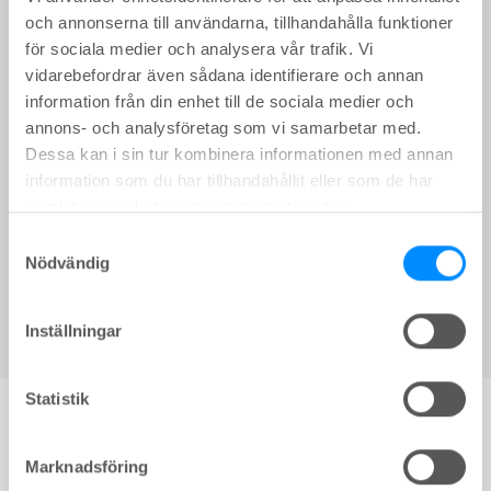
och annonserna till användarna, tillhandahålla funktioner
för sociala medier och analysera vår trafik. Vi
WEBBINARIE
key:global.content-type:
Webbinarie: MS och tarmdysfunktion
vidarebefordrar även sådana identifierare och annan
information från din enhet till de sociala medier och
En föreläsning om hur du kan ge dina MS-
annons- och analysföretag som vi samarbetar med.
patienter en bättre tarmfunktion. Ta del av hur
Dessa kan i sin tur kombinera informationen med annan
Mari Dahlberg och Sara Strandberg,
information som du har tillhandahållit eller som de har
Uro/tarmterapeuter på Bäckenbottencentrum,
Skånes Universitetsjukhus utreder och behandlar
samlat in när du har använt deras tjänster.
MS-patienter som lider av tarmdysfunktion.
Samtyckesval
Nödvändig
Tema:
Tarmdysfunktion
60
min
Inställningar
Statistik
Bildbank och utbildning för dig som lär
ut RIK och TAI till barn
Marknadsföring