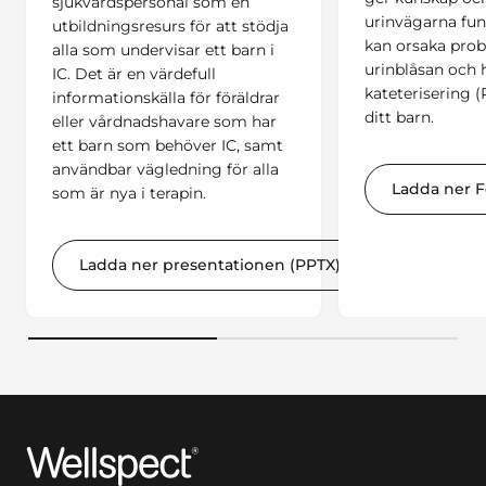
sjukvårdspersonal som en
urinvägarna fun
utbildningsresurs för att stödja
kan orsaka pro
alla som undervisar ett barn i
urinblåsan och 
IC. Det är en värdefull
kateterisering (
informationskälla för föräldrar
ditt barn.
eller vårdnadshavare som har
ett barn som behöver IC, samt
användbar vägledning för alla
Ladda ner F
som är nya i terapin.
Ladda ner presentationen (PPTX)
Wellspect