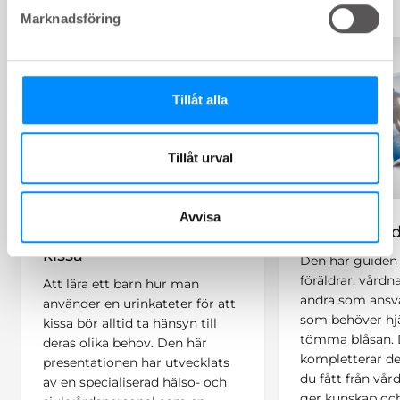
Marknadsföring
Tillåt alla
Tillåt urval
Avvisa
RIK - att annat sätt att
Föräldragui
kissa
Den här guiden ä
föräldrar, vårdn
Att lära ett barn hur man
andra som ansva
använder en urinkateter för att
som behöver hj
kissa bör alltid ta hänsyn till
tömma blåsan.
deras olika behov. Den här
kompletterar d
presentationen har utvecklats
du fått från vår
av en specialiserad hälso- och
ger kunskap och 