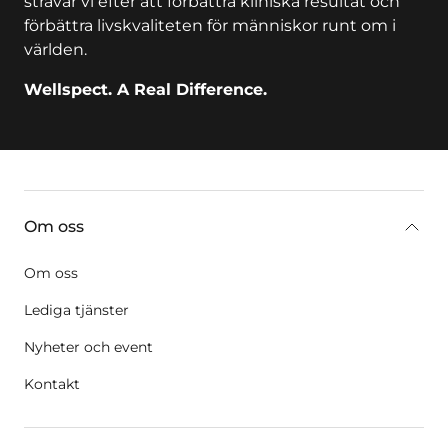
strävar vi efter att förbättra kliniska resultat och
förbättra livskvaliteten för människor runt om i
världen.
Wellspect. A Real Difference.
key:global.additional-information
Om oss
Om oss
Lediga tjänster
Nyheter och event
Kontakt