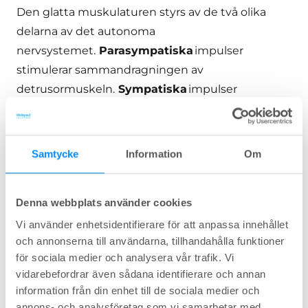
Den glatta muskulaturen styrs av de två olika
delarna av det autonoma
nervsystemet.
Parasympatiska
impulser
stimulerar sammandragningen av
detrusormuskeln.
Sympatiska
impulser
stimulerar sammandragningen av urinrörets inre
slutmuskel.
Somatiska
efferenta
neuroner stimulerar sammandragningen av
Samtycke
Information
Om
urinrörets yttre slutmuskel, som är en
skelettmuskel.
Denna webbplats använder cookies
Urinblåsans väggar tänjs ut när urinblåsan
Vi använder enhetsidentifierare för att anpassa innehållet
expanderar vid fyllning av urinblåsan. Detta
och annonserna till användarna, tillhandahålla funktioner
känner
urinblåsans afferenta neuroner
av.
för sociala medier och analysera vår trafik. Vi
Dessas sensoriska dendriter är placerade i
vidarebefordrar även sådana identifierare och annan
information från din enhet till de sociala medier och
urinblåsans vägg. Urinblåsans afferenta signaler
annons- och analysföretag som vi samarbetar med.