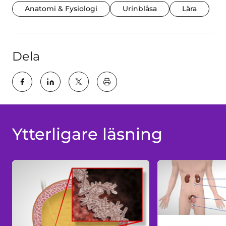
Anatomi & Fysiologi
Urinblåsa
Lära
Dela
key:global.print-this-page
Ytterligare läsning