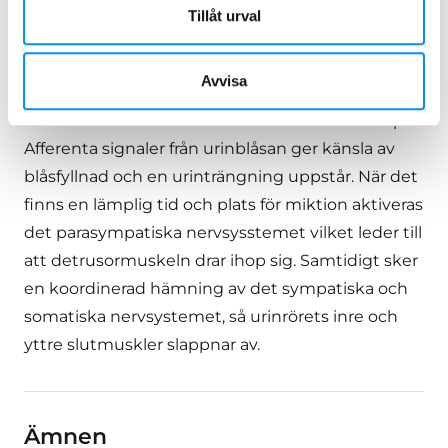
beskrivs i tabellen ovan: lagring och tömning av
Tillåt urval
urin. Under blåsfyllnad, är det parasympatiska
nervsystemet hämmat. Sympatiska och
Avvisa
somatiska nervsystemen är aktiverade, vilket
leder till att urinrörets två slutmuskler dras ihop.
Afferenta signaler från urinblåsan ger känsla av
blåsfyllnad och en urinträngning uppstår. När det
finns en lämplig tid och plats för miktion aktiveras
det parasympatiska nervsysstemet vilket leder till
att detrusormuskeln drar ihop sig. Samtidigt sker
en koordinerad hämning av det sympatiska och
somatiska nervsystemet, så urinrörets inre och
yttre slutmuskler slappnar av.
Ämnen