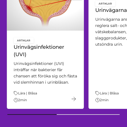
ARTIKLAR
key:global.c
Urinvägarna
Urinvägarna ans
reglera salt- oc
vätskebalansen,
slaggprodukter
ARTIKLAR
key:global.content-type:
utsöndra urin.
Urinvägsinfektioner
(UVI)
Urinvägsinfektioner (UVI)
inträffar när bakterier får
chansen att föröka sig och fästa
vid slemhinnan i urinblåsan.
Tema:
Lära | Blåsa
Tema:
Lära | Blåsa
2
min
2
min