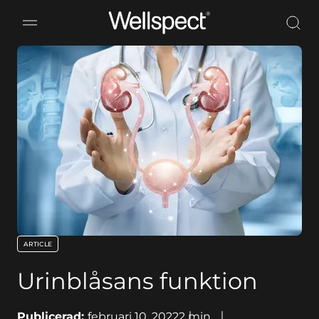
Wellspect
ARTICLE
key:global.content-type:
Urinblåsans funktion
Publicerad:
februari 10, 2022
2
min