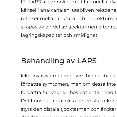
för LARS är sannolikt multifaktoriella: dy
känsel i analkanalen, utebliven rektoanal
reflexer mellan rektum och neorektum (
skapas av en del av tjocktarmen efter re
lagringskapacitet och smidighet.
Behandling av LARS
Icke-invasiva metoder som biofeedback o
förbättra symtomen, men om dessa inte hjä
förbättra funktionen hos patienter med L
Det finns ett antal olika kirurgiska reko
styrs den distala tjocktarmen och ändt