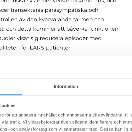
enteriska systemet verkar tillsammans, och
ncer transekteras parasympatiska och
ntrollen av den kvarvarande tarmen och
et, och detta kommer att påverka funktionen.
studier visat sig reducera episoder med
aliteten för LARS-patienter.
ARS
Information
ndningen av TAI för att behandla symtom från
en liten volym av irrigeringsvätska och sedan
cookies
övs.
e för att anpassa innehållet och annonserna till användarna, tillh
vår trafik. Vi vidarebefordrar även sådana identifierare och anna
nnons- och analysföretag som vi samarbetar med. Dessa kan i sin