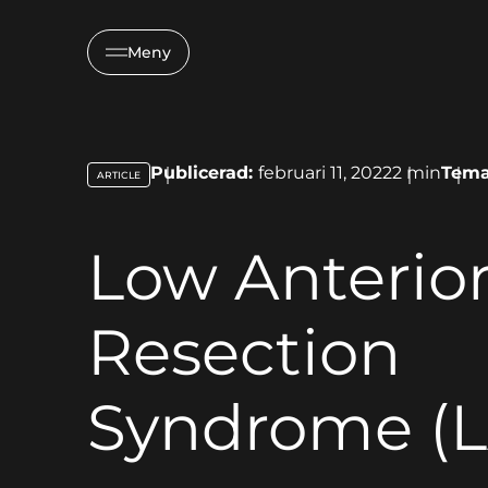
Meny
Publicerad:
februari 11, 2022
2
min
Tem
ARTICLE
key:global.content-type:
Low Anterio
Resection
Syndrome (