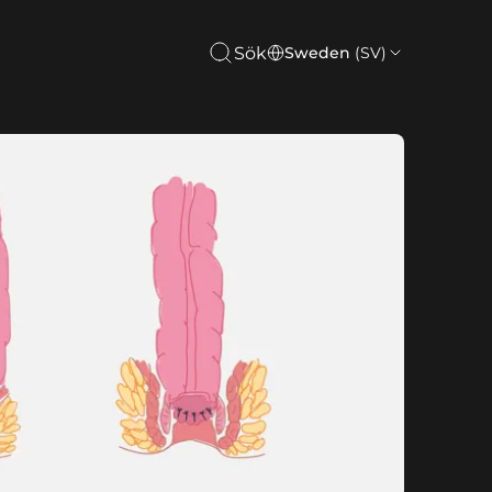
Sök
Sweden
(SV)