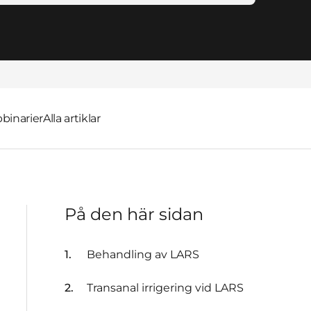
inarier
Alla artiklar
På den här sidan
Behandling av LARS
Transanal irrigering vid LARS