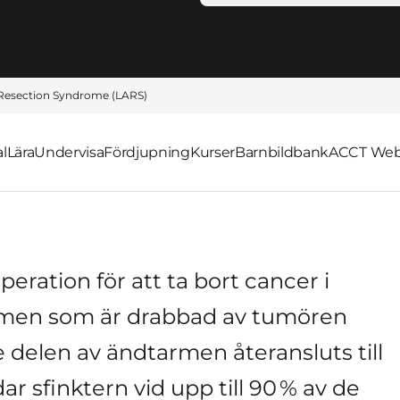
Resection Syndrome (LARS)
l
Lära
Undervisa
Fördjupning
Kurser
Barnbildbank
ACCT Webb
eration för att ta bort cancer i
rmen som är drabbad av tumören
delen av ändtarmen återansluts till
 sfinktern vid upp till 90 % av de