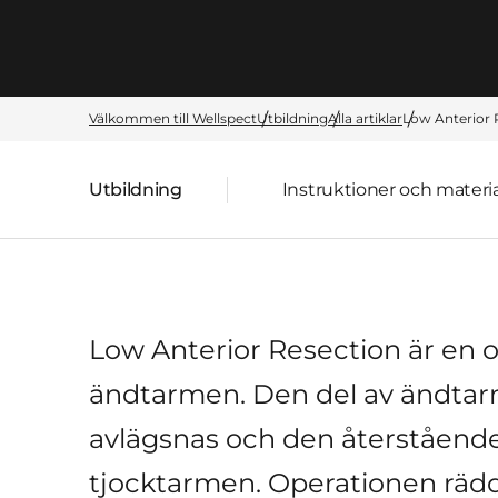
Välkommen till Wellspect
Utbildning
Alla artiklar
Low Anterior 
Utbildning
Instruktioner och materia
Överordnad sida:
Low Anterior Resection är en op
ändtarmen. Den del av ändta
avlägsnas och den återstående 
tjocktarmen. Operationen räddar