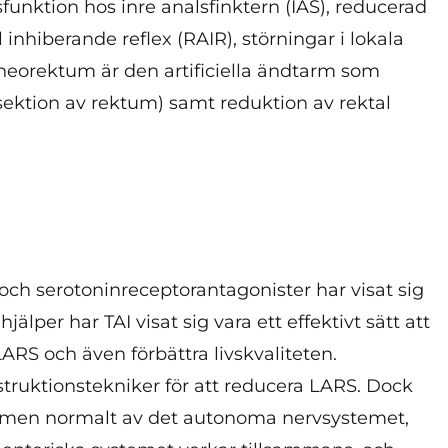
sfunktion hos inre analsfinktern (IAS), reducerad
 inhiberande reflex (RAIR), störningar i lokala
neorektum är den artificiella ändtarm som
sektion av rektum) samt reduktion av rektal
ch serotoninreceptorantagonister har visat sig
lper har TAI visat sig vara ett effektivt sätt att
ARS och även förbättra livskvaliteten.
nstruktionstekniker för att reducera LARS. Dock
armen normalt av det autonoma nervsystemet,