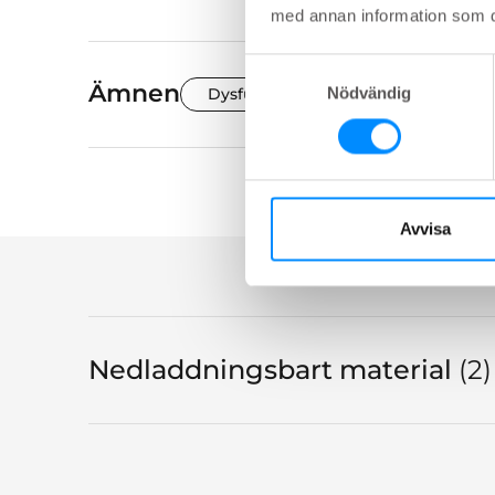
med annan information som du 
Samtyckesval
Ämnen
Nödvändig
Dysfunktion
Tarm
Lära
Avvisa
Nedladdningsbart material
2