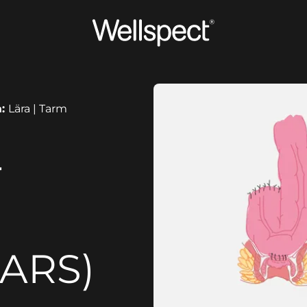
Wellspect
a:
Lära | Tarm
r
LARS)