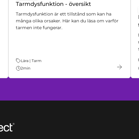
key:global.content-type:
Tarmdysfunktion - översikt
Tarmdysfunktion är ett tillstånd som kan ha
många olika orsaker. Här kan du läsa om varför
tarmen inte fungerar.
Tema:
Lära | Tarm
2
min