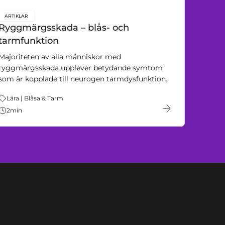
ARTIKLAR
key:global.content-type:
Ryggmärgsskada – blås- och
tarmfunktion
Majoriteten av alla människor med
ryggmärgsskada upplever betydande symtom
som är kopplade till neurogen tarmdysfunktion.
Tema:
Lära | Blåsa & Tarm
2
min