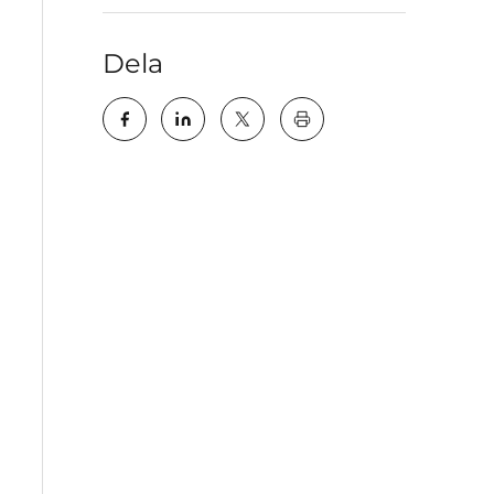
Dela
key:global.print-this-pa