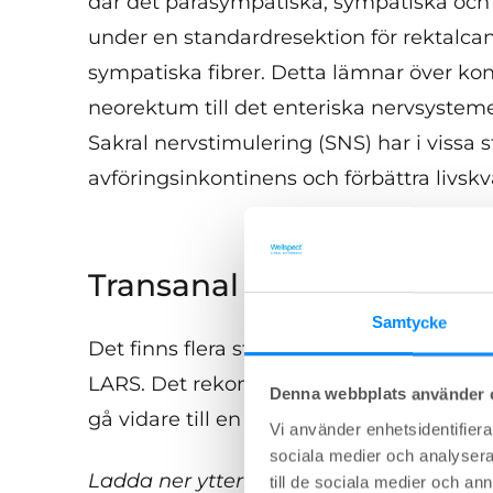
där det parasympatiska, sympatiska och 
under en standardresektion för rektalca
sympatiska fibrer. Detta lämnar över ko
neorektum till det enteriska nervsystem
Sakral nervstimulering (SNS) har i vissa 
avföringsinkontinens och förbättra livskv
Transanal irrigering vid L
Samtycke
Det finns flera studier som stöder anvä
LARS. Det rekommenderas att börja med 
Denna webbplats använder 
gå vidare till en högre volym om det beh
Vi använder enhetsidentifierar
sociala medier och analysera 
Ladda ner ytterligare material
till de sociala medier och a