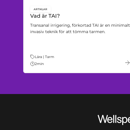
ARTIKLAR
key:global.content-type:
Vad är TAI?
Transanal irrigering, förkortad TAI är en minimalt
invasiv teknik för att tömma tarmen.
Tema:
Lära | Tarm
2
min
Wellspect